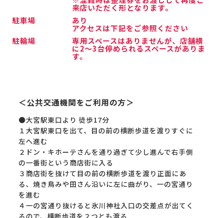
来店いただく形となります。
駐車場
あり
アクセスは下記をご参照ください
駐輪場
専用スペースはありませんが、店舗横
に2～3台停められるスペースがありま
す。
＜公共交通機関をご利用の方＞
●大宮駅東口より 徒歩17分
１大宮駅東口を出て、目の前の横断歩道を渡りすぐに
左へ進む
２ドン・キホーテさんを通り過ぎて少し進んで右手側
の一番街という商店街に入る
３商店街を抜けて目の前の横断歩道を渡り正面にあ
る、焼き鳥みや田さん沿いに左に曲がり、一の宮通り
を進む
４一の宮通り抜けると氷川神社入口の交差点が出てく
るので、横断歩道を２つとも渡る