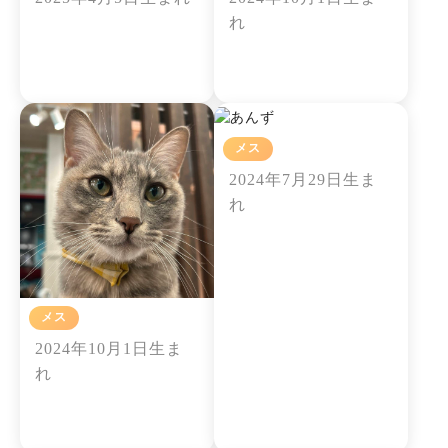
れ
メス
あんず
2024年7月29日生ま
れ
メス
マロン
2024年10月1日生ま
れ