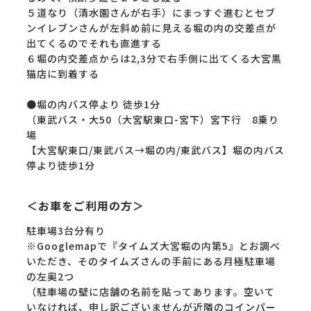
５道なり（清水園さんが右手）にまっすぐ進むとセブ
ンイレブンさんが左斜め前に見える堀の内の交差点が
出てくるのでそれも直進する
６堀の内交差点からは2,3分で右手側に出てくる大宮黒
猫店に到着する
●堀の内バス停より 徒歩1分
（東武バス・大50（大宮駅東口-宮下）宮下行 8乗り
場
【大宮駅東口/東武バス→堀の内/東武バス】堀の内バス
停より徒歩1分
＜お車をご利用の方＞
駐車場3台分有り
※Googlemapで『タイムズ大宮堀の内第5』とお調べ
いただき、そのタイムズさんの手前にある月極駐車場
の左奥2つ
（駐車場の壁に店舗の名前を貼ってあります。空いて
いなければ、申し訳ございませんが近隣のコインパー