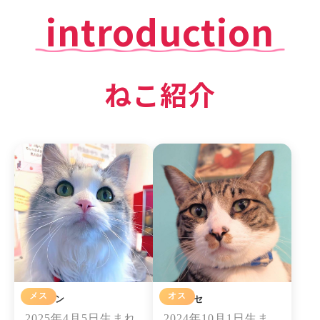
introduction
ねこ紹介
メス
オス
スプーン
グラッセ
2025年4月5日生まれ
2024年10月1日生ま